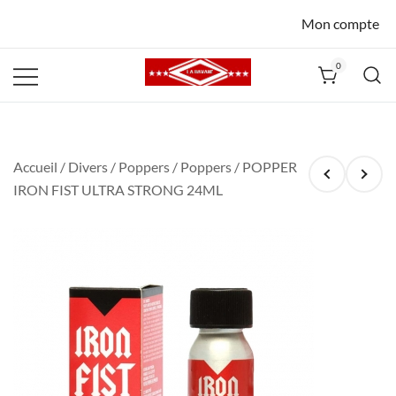
Mon compte
0
La Havane
Nîmes
Accueil
/
Divers
/
Poppers
/
Poppers
/ POPPER
IRON FIST ULTRA STRONG 24ML