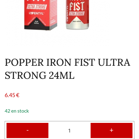
POPPER IRON FIST ULTRA
STRONG 24ML
6.45
€
42 en stock
-
+