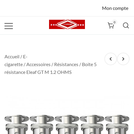
Mon compte
0
La Havane
Nîmes
Accueil
/
E-
cigarette
/
Accessoires
/
Résistances
/ Boite 5
résistance Eleaf GT M 1.2 OHMS