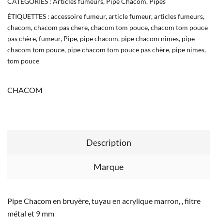
CATÉGORIES :
Articles fumeurs
,
Pipe Chacom
,
Pipes
ÉTIQUETTES :
accessoire fumeur
,
article fumeur
,
articles fumeurs
,
chacom
,
chacom pas chere
,
chacom tom pouce
,
chacom tom pouce
pas chère
,
fumeur
,
Pipe
,
pipe chacom
,
pipe chacom nimes
,
pipe
chacom tom pouce
,
pipe chacom tom pouce pas chère
,
pipe nimes
,
tom pouce
CHACOM
Description
Marque
Pipe Chacom en bruyère, tuyau en acrylique marron, , filtre
métal et 9 mm