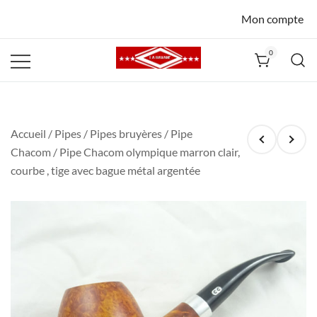
Mon compte
0
La Havane
Nîmes
Accueil
/
Pipes
/
Pipes bruyères
/
Pipe
Chacom
/ Pipe Chacom olympique marron clair,
courbe , tige avec bague métal argentée