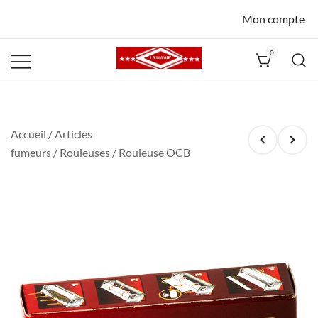
Mon compte
0
La Havane
Nîmes
Accueil
/
Articles
fumeurs
/
Rouleuses
/ Rouleuse OCB