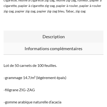
cigarette
,
feuille à cigarette zig-zag
,
feuille zig-zag
,
fumeur
,
papier à
cigarette
,
papier à cigarette zig-zag
,
papier à rouler
,
papier à rouler
zig-zag
,
papier zig-zag
,
papier zig-zag bleu
,
Tabac
,
zig-zag
Description
Informations complémentaires
Lot de 50 carnets de 100 feuilles.
-grammage 14.7/m² (légérement épais)
-filigrane ZIG-ZAG
-gomme arabique naturelle d’acacia