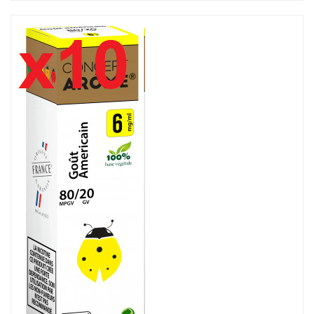
10 flacons Concept arôme goût Américain 6mg