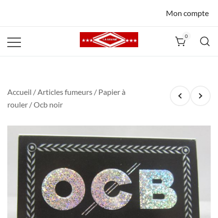
Mon compte
0
La Havane
Nîmes
Accueil
/
Articles fumeurs
/
Papier à
rouler
/ Ocb noir