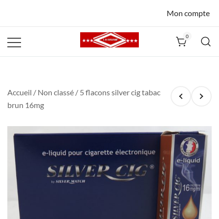
Mon compte
0
La Havane
Nîmes
Accueil
/
Non classé
/ 5 flacons silver cig tabac
brun 16mg