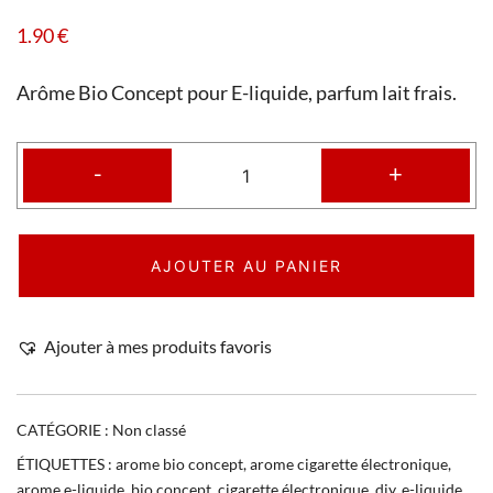
1.90
€
Arôme Bio Concept pour E-liquide, parfum lait frais.
-
+
AJOUTER AU PANIER
Ajouter à mes produits favoris
CATÉGORIE :
Non classé
ÉTIQUETTES :
arome bio concept
,
arome cigarette électronique
,
arome e-liquide
,
bio concept
,
cigarette électronique
,
diy
,
e-liquide