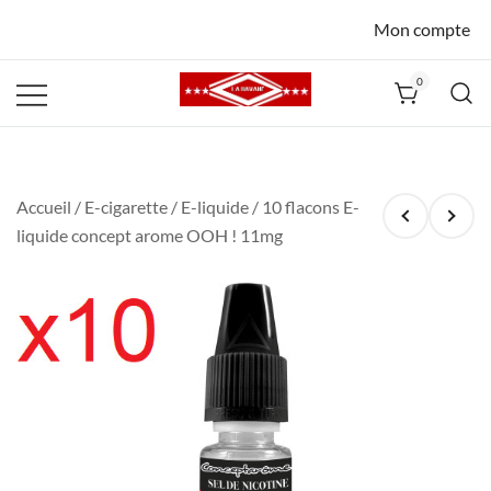
Mon compte
0
La Havane
Nîmes
Accueil
/
E-cigarette
/
E-liquide
/ 10 flacons E-
liquide concept arome OOH ! 11mg