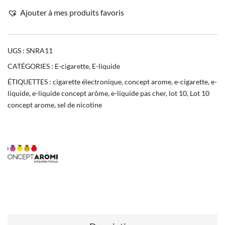
Ajouter à mes produits favoris
UGS :
SNRA11
CATÉGORIES :
E-cigarette
,
E-liquide
ÉTIQUETTES :
cigarette électronique
,
concept arome
,
e-cigarette
,
e-
liquide
,
e-liquide concept arôme
,
e-liquide pas cher
,
lot 10
,
Lot 10
concept arome
,
sel de nicotine