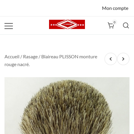
Mon compte
0
La Havane
Nîmes
Accueil
/
Rasage
/ Blaireau PLISSON monture
rouge nacré.