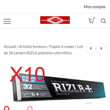
Mon compte
0
La Havane
Nîmes
Accueil
/
Articles fumeurs
/
Papier à rouler
/ Lot
de 10 cahiers RIZLA précision slim+filtre