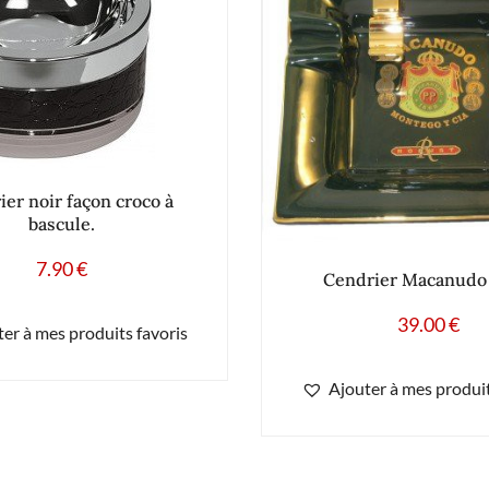
er noir façon croco à
bascule.
7.90
€
Cendrier Macanudo 
39.00
€
er à mes produits favoris
Ajouter à mes produit