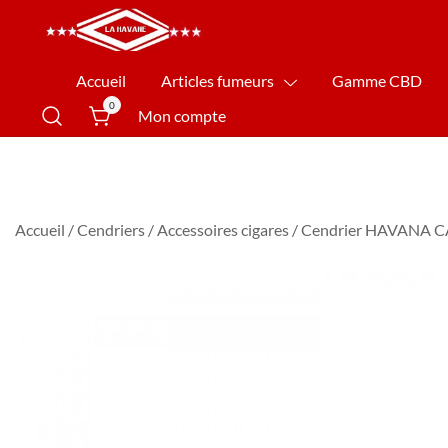
La Havane Nîmes
Accueil
Articles fumeurs
Gamme CBD
0
Mon compte
Accueil
/
Cendriers
/
Accessoires cigares
/ Cendrier HAVANA 