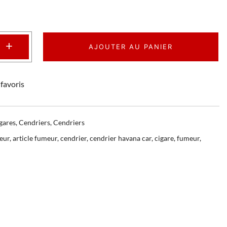
+
AJOUTER AU PANIER
favoris
gares
,
Cendriers
,
Cendriers
eur
,
article fumeur
,
cendrier
,
cendrier havana car
,
cigare
,
fumeur
,