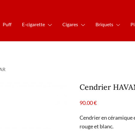
Puff
E-cigarette
Cigares
Briquets
P
CAR
Cendrier HAV
90.00
€
Cendrier en céramique e
rouge et blanc.