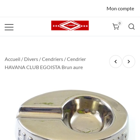
Mon compte
0
La Havane
Nîmes
Accueil
/
Divers
/
Cendriers
/ Cendrier
HAVANA CLUB EGOISTA Brun aure