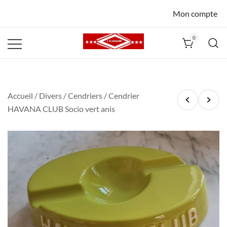
Mon compte
0
La Havane
Nîmes
Accueil
/
Divers
/
Cendriers
/ Cendrier
HAVANA CLUB Socio vert anis