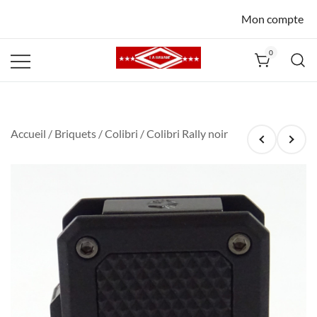
Mon compte
0
La Havane
Nîmes
Accueil
/
Briquets
/
Colibri
/ Colibri Rally noir