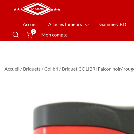
La Havane Nîmes
Accueil
Articles fumeurs
Gamme CBD
0
Mon compte
Accueil
/
Briquets
/
Colibri
/ Briquet COLIBRI Falcon noir/ roug