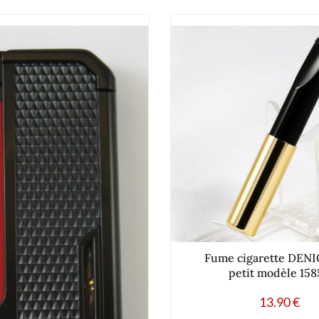
Fume cigarette DEN
petit modèle 158
13.90
€