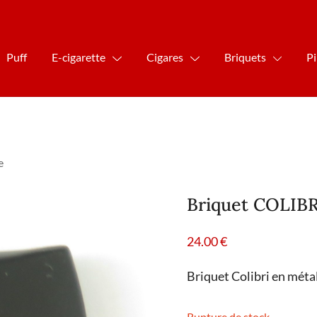
Puff
E-cigarette
Cigares
Briquets
P
e
Briquet COLIBR
24.00
€
Briquet Colibri en métal
Rupture de stock