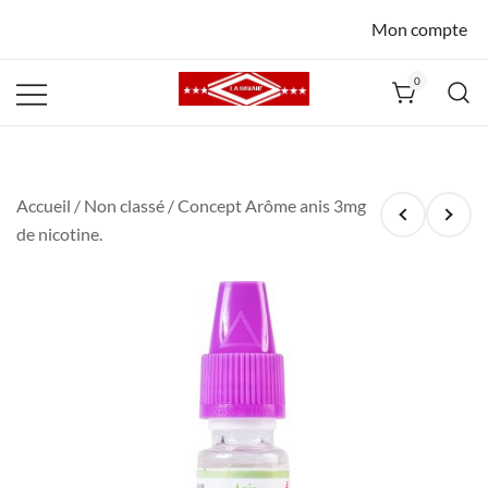
Mon compte
0
La Havane
Nîmes
Accueil
/
Non classé
/ Concept Arôme anis 3mg
de nicotine.