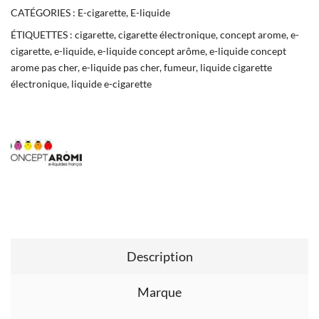
CATÉGORIES :
E-cigarette
,
E-liquide
ÉTIQUETTES :
cigarette
,
cigarette électronique
,
concept arome
,
e-
cigarette
,
e-liquide
,
e-liquide concept arôme
,
e-liquide concept
arome pas cher
,
e-liquide pas cher
,
fumeur
,
liquide cigarette
électronique
,
liquide e-cigarette
Description
Marque