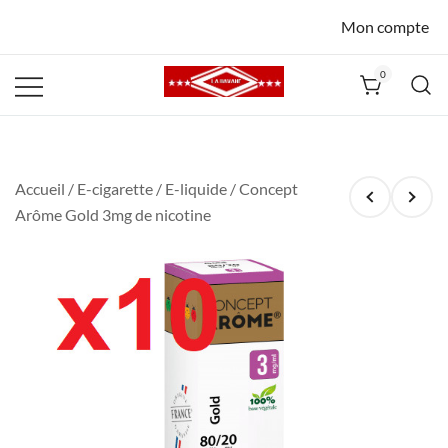
Mon compte
0
La Havane
Nîmes
Accueil
/
E-cigarette
/
E-liquide
/ Concept
Arôme Gold 3mg de nicotine