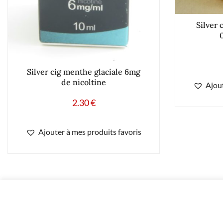
Silver 
Silver cig menthe glaciale 6mg
de nicoltine
Ajout
2.30
€
Ajouter à mes produits favoris
10 flacons Concept Arôme barbe à papa 6mg de nicotine.