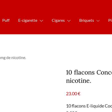
Puff
E-cigarette
Cigares
Briquets
P
mg de nicotine.
10 flacons Con
nicotine.
23.00
€
10 flacons E-liquide Co