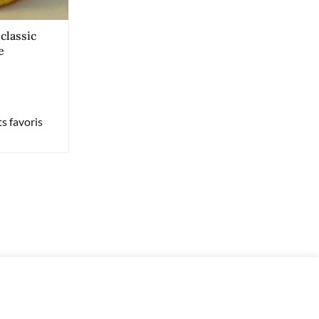
 classic
e
s favoris
-
+
51 en stock
Ajouter au panier