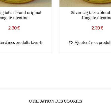
cig tabac blond original
Silver cig tabac blond
0mg de nicotine.
11mg de nicotin
2.30
€
2.30
€
er à mes produits favoris
Ajouter à mes produit
UTILISATION DES COOKIES
23.00
€