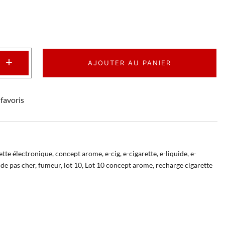
+
AJOUTER AU PANIER
favoris
ette électronique
,
concept arome
,
e-cig
,
e-cigarette
,
e-liquide
,
e-
ide pas cher
,
fumeur
,
lot 10
,
Lot 10 concept arome
,
recharge cigarette