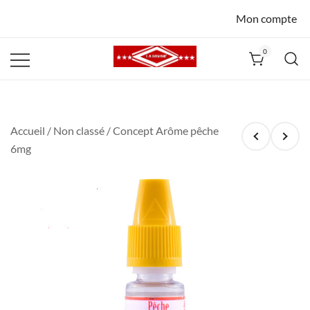
Mon compte
0
La Havane
Nîmes
Accueil
/
Non classé
/ Concept Arôme pêche
6mg