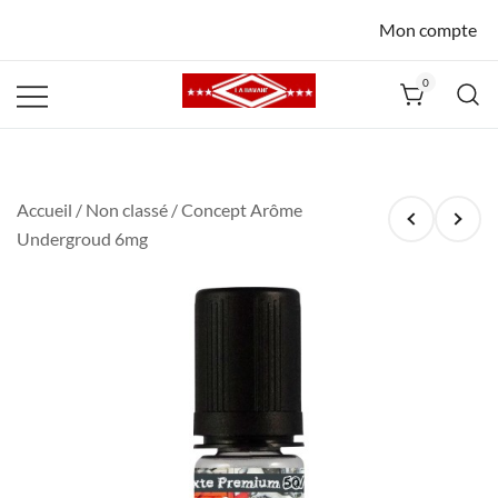
Mon compte
0
La Havane
Nîmes
Accueil
/
Non classé
/ Concept Arôme
Undergroud 6mg