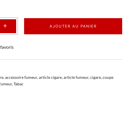
+
AJOUTER AU PANIER
favoris
re
,
accessoire fumeur
,
article cigare
,
article fumeur
,
cigare
,
coupe
fumeur
,
Tabac