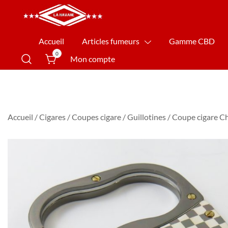
La Havane Nîmes
Accueil
Articles fumeurs
Gamme CBD
0
Mon compte
Accueil
/
Cigares
/
Coupes cigare
/
Guillotines
/ Coupe cigare C