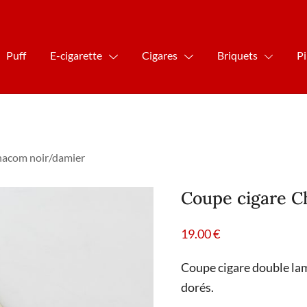
Puff
E-cigarette
Cigares
Briquets
P
hacom noir/damier
Coupe cigare C
19.00
€
Coupe cigare double lam
dorés.