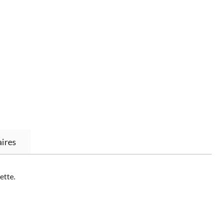
ires
ette.