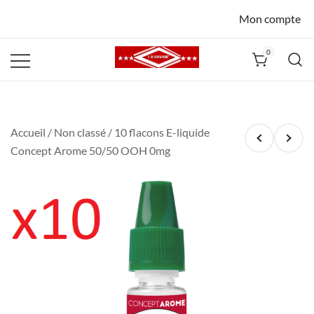
Mon compte
0
La Havane
Nîmes
Accueil
/
Non classé
/ 10 flacons E-liquide
Concept Arome 50/50 OOH 0mg