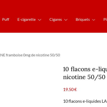
Puff
E-cigarette
Cigares
Briquets
P
ANE framboise 0mg de nicotine 50/50
10 flacons e-l
nicotine 50/50
19.50
€
10 flacons e-liquides 