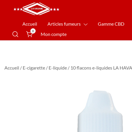
La Havane Nîmes
Accueil
Articles fumeurs
Gamme CBD
0
Mon compte
Accueil
/
E-cigarette
/
E-liquide
/ 10 flacons e-liquides LA HAV