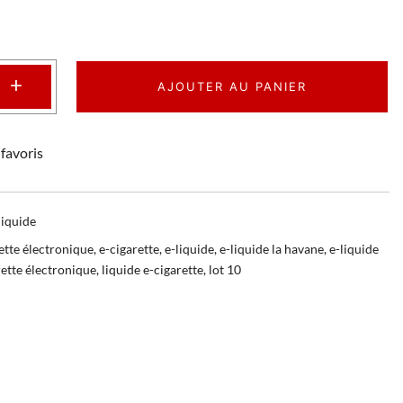
+
AJOUTER AU PANIER
favoris
liquide
ette électronique
,
e-cigarette
,
e-liquide
,
e-liquide la havane
,
e-liquide
rette électronique
,
liquide e-cigarette
,
lot 10