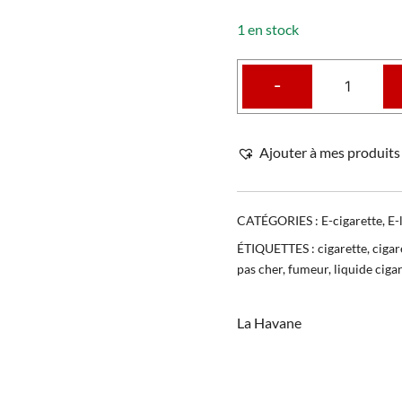
1 en stock
-
Ajouter à mes produits 
CATÉGORIES :
E-cigarette
,
E-
ÉTIQUETTES :
cigarette
,
cigar
pas cher
,
fumeur
,
liquide ciga
La Havane