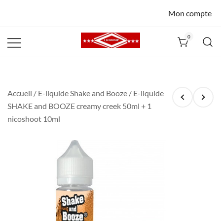
Mon compte
0
La Havane
Nîmes
Accueil
/
E-liquide Shake and Booze
/ E-liquide
SHAKE and BOOZE creamy creek 50ml + 1
nicoshoot 10ml