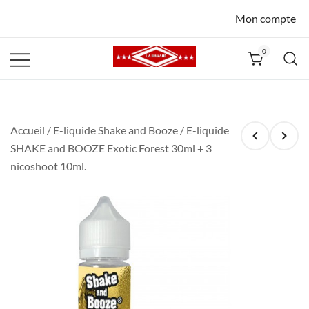
Mon compte
0
La Havane
Nîmes
Accueil
/
E-liquide Shake and Booze
/ E-liquide
SHAKE and BOOZE Exotic Forest 30ml + 3
nicoshoot 10ml.