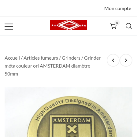
Mon compte
0
La Havane
Nîmes
Accueil
/
Articles fumeurs
/
Grinders
/ Grinder
méta couleur orl AMSTERDAM diamètre
50mm