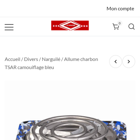
Mon compte
0
La Havane
Nîmes
Accueil
/
Divers
/
Narguilé
/ Allume charbon
TSAR camouiflage bleu