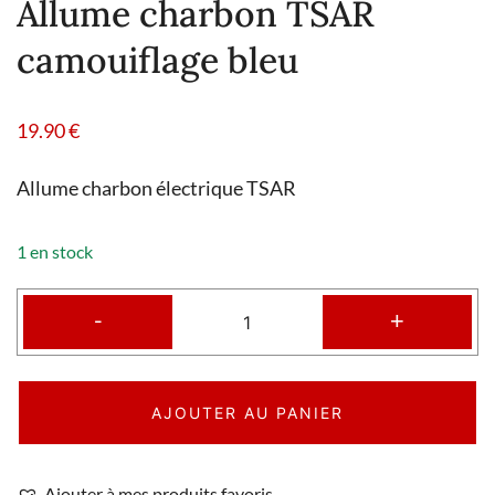
Allume charbon TSAR
camouiflage bleu
19.90
€
Allume charbon électrique TSAR
1 en stock
-
+
AJOUTER AU PANIER
Ajouter à mes produits favoris