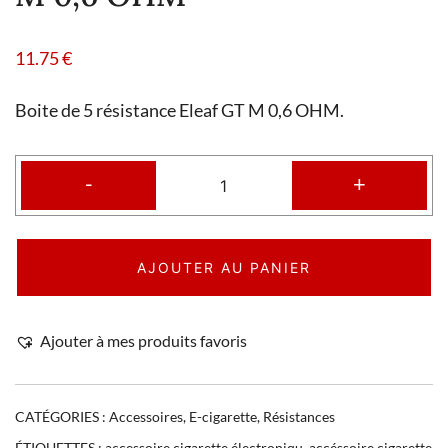
11.75
€
Boite de 5 résistance Eleaf GT M 0,6 OHM.
-
+
AJOUTER AU PANIER
Ajouter à mes produits favoris
CATÉGORIES :
Accessoires
,
E-cigarette
,
Résistances
ÉTIQUETTES :
accessoire cigarette électroniqu
,
accéssoire cigarette