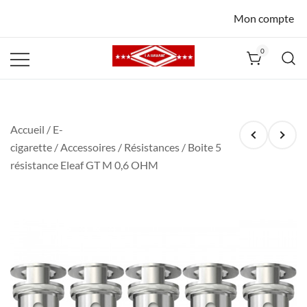
Mon compte
0
La Havane
Nîmes
Accueil
/
E-
cigarette
/
Accessoires
/
Résistances
/ Boite 5
résistance Eleaf GT M 0,6 OHM