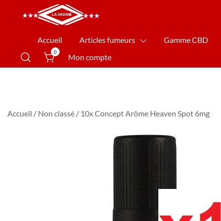
La Havane Nîmes
Accueil
Articles fumeurs
Gamme CBD
0
Mon compte
Accueil
/
Non classé
/ 10x Concept Arôme Heaven Spot 6mg