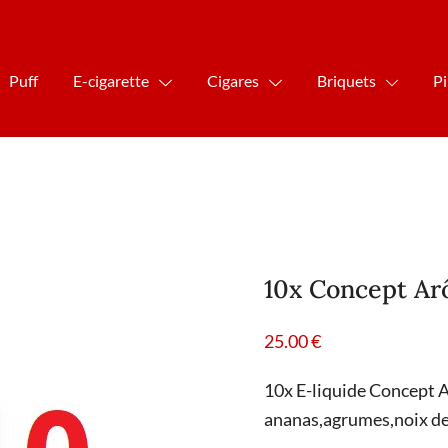
Puff
E-cigarette
Cigares
Briquets
P
10x Concept A
25.00
€
10x E-liquide Concept 
ananas,agrumes,noix de 