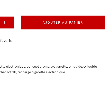
+
AJOUTER AU PANIER
favoris
ette électronique
,
concept arome
,
e-cigarette
,
e-liquide
,
e-liquide
cher
,
lot 10
,
recharge cigarette électronique