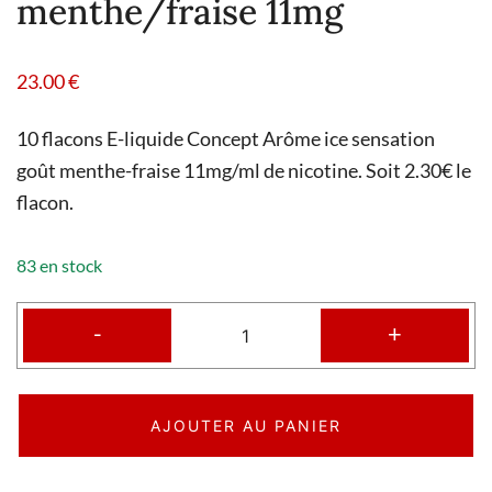
menthe/fraise 11mg
23.00
€
10 flacons E-liquide Concept Arôme ice sensation
goût menthe-fraise 11mg/ml de nicotine. Soit 2.30€ le
flacon.
83 en stock
-
+
AJOUTER AU PANIER