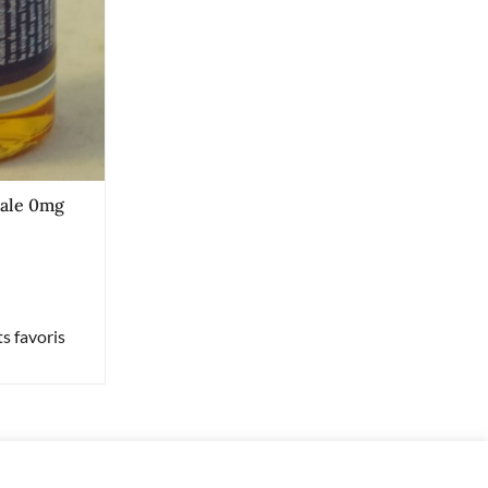
iale 0mg
s favoris