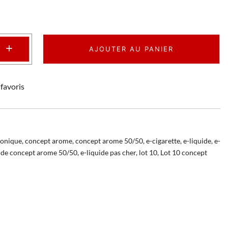
+
AJOUTER AU PANIER
favoris
ronique
,
concept arome
,
concept arome 50/50
,
e-cigarette
,
e-liquide
,
e-
uide concept arome 50/50
,
e-liquide pas cher
,
lot 10
,
Lot 10 concept