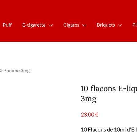
Puff
E-cigarette
Cigares
Briquets
P
/50 Pomme 3mg
10 flacons E-l
3mg
23.00
€
10 Flacons de 10ml d’