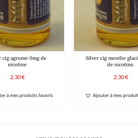
er cig agrume 0mg de
Silver cig menthe glac
nicotine
de nicotine.
2.30
€
2.30
€
er à mes produits favoris
Ajouter à mes produit