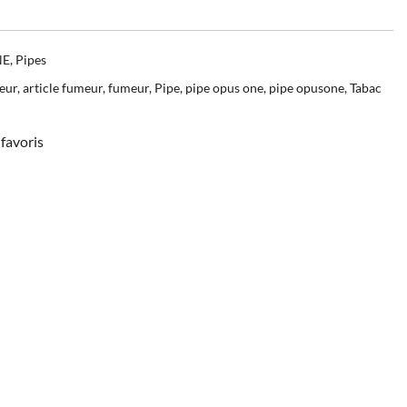
NE
,
Pipes
eur
,
article fumeur
,
fumeur
,
Pipe
,
pipe opus one
,
pipe opusone
,
Tabac
favoris