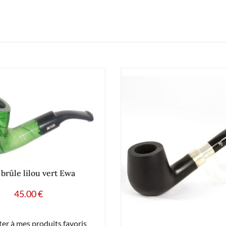
 brûle lilou vert Ewa
45.00
€
er à mes produits favoris