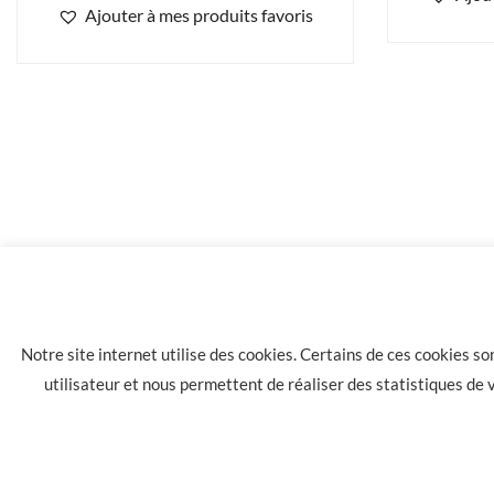
Ajouter à mes produits favoris
45.00
€
Pipe Opus One foyer boule courbe.
Notre site internet utilise des cookies. Certains de ces cookies s
utilisateur et nous permettent de réaliser des statistiques de
LA HAVANE 40 bis rue des Tilleuls 30900 NIMES - Tél: 04 66 05