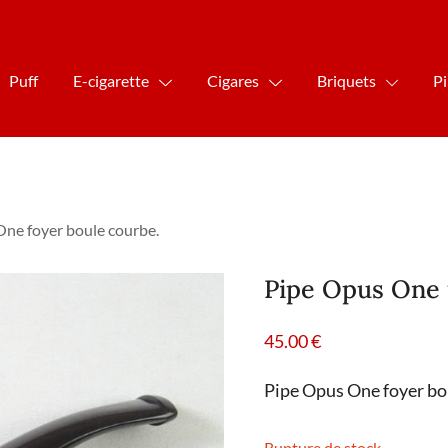
Puff
E-cigarette
Cigares
Briquets
P
One foyer boule courbe.
Pipe Opus One 
45.00
€
Pipe Opus One foyer bo
Rupture de stock