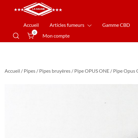
La Havane Nîmes
Accueil
Articles fumeurs
Gamme CBD
0
Mon compte
Accueil
/
Pipes
/
Pipes bruyères
/
Pipe OPUS ONE
/ Pipe Opus 