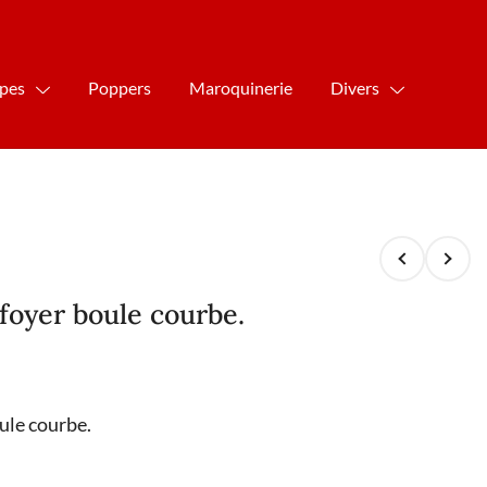
ipes
Poppers
Maroquinerie
Divers
foyer boule courbe.
ule courbe.