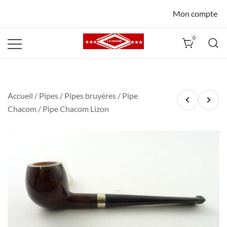
Mon compte
0
La Havane
Nîmes
Accueil
/
Pipes
/
Pipes bruyères
/
Pipe
Chacom
/ Pipe Chacom Lizon